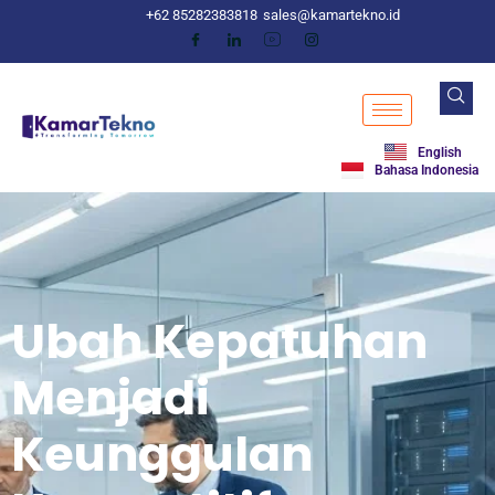
+62 85282383818
sales@kamartekno.id
English
Bahasa Indonesia
Ubah Kepatuhan
Menjadi
Keunggulan