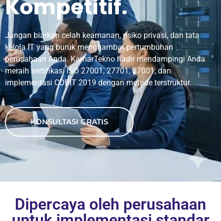
Kompetitif.
Jangan biarkan celah keamanan, risiko privasi, dan tata
kelola IT yang buruk menghambat pertumbuhan
perusahaan Anda. KamarTekno hadir mendampingi Anda
meraih sertifikasi ISO 27001, 27701, 37001, dan
implementasi COBIT 2019 dengan metode terstruktur.
KONSULTASI GRATIS
Dipercaya oleh perusahaan
untuk implementasi standar