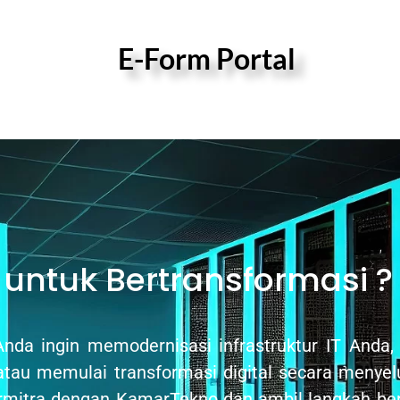
E-Form Portal
 untuk Bertransformasi ?
nda ingin memodernisasi infrastruktur IT Anda
atau memulai transformasi digital secara menye
rmitra dengan KamarTekno dan ambil langkah ber