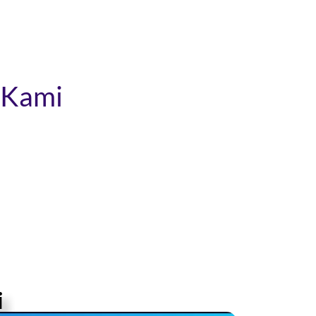
i Kami
i