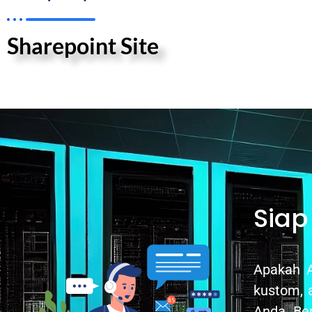
Sharepoint Site
Siap
Apakah A
kustom, 
Anda. Be