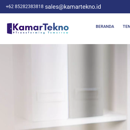
sales@kamartekno.id
+62 85282383818
BERANDA
TE